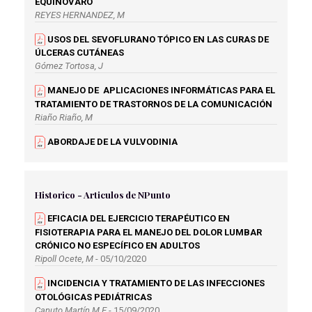
EQUINOVARO
REYES HERNANDEZ, M
USOS DEL SEVOFLURANO TÓPICO EN LAS CURAS DE
ÚLCERAS CUTÁNEAS
Gómez Tortosa, J
MANEJO DE APLICACIONES INFORMÁTICAS PARA EL
TRATAMIENTO DE TRASTORNOS DE LA COMUNICACIÓN
Riaño Riaño, M
ABORDAJE DE LA VULVODINIA
Fernández Mesa, A
ABORDAJE PALIATIVO NO ONCOLÓGICO DE LA
ENFERMERA GESTORA DE CASOS EN ATENCIÓN
Historico - Articulos de NPunto
PRIMARIA
EFICACIA DEL EJERCICIO TERAPÉUTICO EN
Arribas Moya, E
FISIOTERAPIA PARA EL MANEJO DEL DOLOR LUMBAR
BENEFICIOS DE LA VENTILACIÓN MECÁNICA NO
CRÓNICO NO ESPECÍFICO EN ADULTOS
INVASIVA EN PACIENTES TERMINALES
Ripoll Ocete, M
- 05/10/2020
García Muñoz, S
INCIDENCIA Y TRATAMIENTO DE LAS INFECCIONES
TERAPIA DE REALIDAD VIRTUAL Y SU APLICACIÓN EN
OTOLÓGICAS PEDIÁTRICAS
EL DOLOR DEL MIEMBRO FANTASMA
Canuto Martín M.E
- 15/09/2020