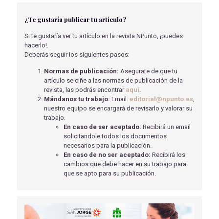
URGENCIAS NEUROLÓGICAS PARA ENFERMERÍA
¿Te gustaría publicar tu artículo?
Lizaso Arregui, N
- 30/09/2024
Si te gustaría ver tu artículo en la revista NPunto, ¡puedes
EL DOLOR CRÓNICO UNIDO A LA DEPRESIÓN
hacerlo!.
Valenciano Nadal, L
- 12/08/2021
Deberás seguir los siguientes pasos:
CASO CLÍNICO - COMPLICACIONES
Normas de publicación:
Asegurate de que tu
TRAUMATOLÓGICAS DE LAS CRISIS CONVULSIVAS
artículo se ciñe a las normas de publicación de la
Lozano Gómez, H
- 25/10/2021
revista, las podrás encontrar
aquí
.
Mándanos tu trabajo:
Email:
editorial@npunto.es
,
TRIAGE: FUNCIONAMIENTO Y PAPEL DE LA
nuestro equipo se encargará de revisarlo y valorar su
ENFERMERÍA EN UNA CATÁSTROFE
trabajo.
Navarrete Pérez, C.B
- 01/04/2019
En caso de ser aceptado:
Recibirá un email
solicitandole todos los documentos
EL AUXILIAR DE ENFERMERÍA ANTE UN CASO DE
necesarios para la publicación.
DISFAGIA Y COLOCACIÓN DE GASTROSTOMÍA
En caso de no ser aceptado:
Recibirá los
Diaz Pareja, M
- 15/05/2018
cambios que debe hacer en su trabajo para
EFECTOS DEL CONSUMO DE BEBIDAS ENERGÉTICAS
que se apto para su publicación.
Gómez García, L
- 15/05/2018