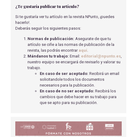
EXTRANASOFARÍNGEO EN LA HIPOFARINGE DE UN
¿Te gustaría publicar tu artículo?
PACIENTE CON NEUROFIBROMATOSIS TIPO 1
Caballero García, A
- 15/12/2020
Si te gustaría ver tu artículo en la revista NPunto, ¡puedes
hacerlo!.
EL EJERCICIO FÍSICO EN LA PREVENCIÓN DEL
Deberás seguir los siguientes pasos:
SUICIDIO EN LA ADOLESCENCIA
Álvarez García, A
- 24/04/2024
Normas de publicación:
Asegurate de que tu
artículo se ciñe a las normas de publicación de la
EXPOSICIÓN AL ALUMINIO Y SU RELACIÓN CON LA
revista, las podrás encontrar
aquí
.
ENFERMEDAD DE ALZHEIMER
Mándanos tu trabajo:
Email:
editorial@npunto.es
,
LABORDA RUBIO, P
- 01/04/2019
nuestro equipo se encargará de revisarlo y valorar su
trabajo.
SEDACIÓN CONSCIENTE EN PEDIATRÍA
En caso de ser aceptado:
Recibirá un email
Frigola Folqué , E
- 01/09/2018
solicitandole todos los documentos
necesarios para la publicación.
EL EFECTO ANTIMICROBIANO Y CICATRIZANTE DE LA
En caso de no ser aceptado:
Recibirá los
TERAPIA FOTODINÁMICA EN LAS HERIDAS CRÓNICAS
cambios que debe hacer en su trabajo para
Gómez Orueta, J
- 28/06/2024
que se apto para su publicación.
PRUEBA DEL TALÓN: ANÁLISIS METABÓLICO DEL
RECIÉN NACIDO
Ortega Romero, S
- 01/09/2018