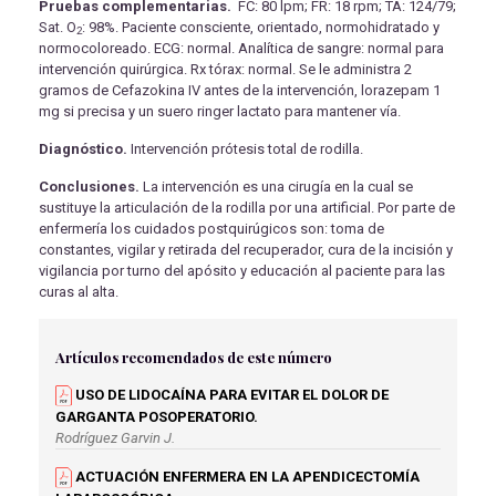
Pruebas complementarias.
FC: 80 lpm; FR: 18 rpm; TA: 124/79;
Sat. O
: 98%. Paciente consciente, orientado, normohidratado y
2
normocoloreado. ECG: normal. Analítica de sangre: normal para
intervención quirúrgica. Rx tórax: normal. Se le administra 2
gramos de Cefazokina IV antes de la intervención, lorazepam 1
mg si precisa y un suero ringer lactato para mantener vía.
Diagnóstico.
Intervención prótesis total de rodilla.
Conclusiones.
La intervención es una cirugía en la cual se
sustituye la articulación de la rodilla por una artificial. Por parte de
enfermería los cuidados postquirúgicos son: toma de
constantes, vigilar y retirada del recuperador, cura de la incisión y
vigilancia por turno del apósito y educación al paciente para las
curas al alta.
Artículos recomendados de este número
USO DE LIDOCAÍNA PARA EVITAR EL DOLOR DE
GARGANTA POSOPERATORIO.
Rodríguez Garvin J.
ACTUACIÓN ENFERMERA EN LA APENDICECTOMÍA