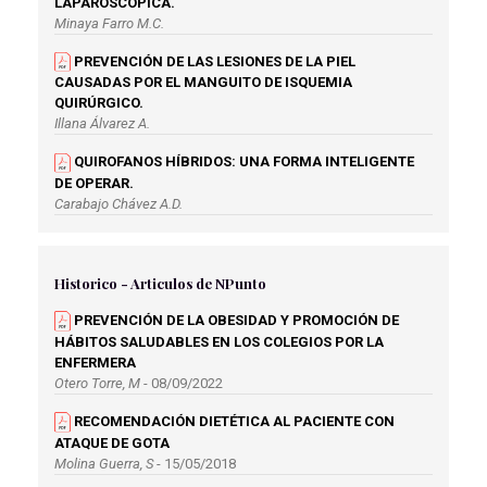
LAPAROSCÓPICA.
Minaya Farro M.C.
PREVENCIÓN DE LAS LESIONES DE LA PIEL
CAUSADAS POR EL MANGUITO DE ISQUEMIA
QUIRÚRGICO.
Illana Álvarez A.
QUIROFANOS HÍBRIDOS: UNA FORMA INTELIGENTE
DE OPERAR.
Carabajo Chávez A.D.
RECOMENDACIONES AL PACIENTE SOMETIDO A UNA
INTERVENCIÓN DE VASECTOMÍA.
Historico - Articulos de NPunto
Fernández Rodríguez A.
PREVENCIÓN DE LA OBESIDAD Y PROMOCIÓN DE
RECOMENDACIONES Y ABORDAJE DE ENFERMERÍA A
HÁBITOS SALUDABLES EN LOS COLEGIOS POR LA
PACIENTES MASTECTOMIZADAS.
ENFERMERA
Álvarez Torres E.M.
Otero Torre, M
- 08/09/2022
VALORACIÓN Y MANEJO DEL DOLOR
RECOMENDACIÓN DIETÉTICA AL PACIENTE CON
POSOPERATORIO.
ATAQUE DE GOTA
Morales Gómez A.M.
Molina Guerra, S
- 15/05/2018
EFECTIVIDAD DE LA CIRUGÍA BARIÁTRICA EN LA