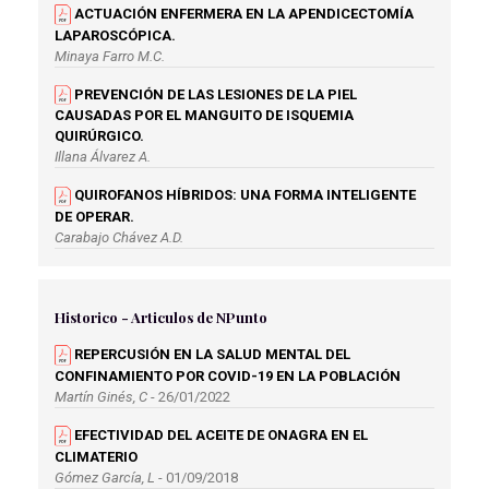
ACTUACIÓN ENFERMERA EN LA APENDICECTOMÍA
LAPAROSCÓPICA.
Minaya Farro M.C.
PREVENCIÓN DE LAS LESIONES DE LA PIEL
CAUSADAS POR EL MANGUITO DE ISQUEMIA
QUIRÚRGICO.
Illana Álvarez A.
QUIROFANOS HÍBRIDOS: UNA FORMA INTELIGENTE
DE OPERAR.
Carabajo Chávez A.D.
RECOMENDACIONES AL PACIENTE SOMETIDO A UNA
INTERVENCIÓN DE VASECTOMÍA.
Historico - Articulos de NPunto
Fernández Rodríguez A.
REPERCUSIÓN EN LA SALUD MENTAL DEL
RECOMENDACIONES Y ABORDAJE DE ENFERMERÍA A
CONFINAMIENTO POR COVID-19 EN LA POBLACIÓN
PACIENTES MASTECTOMIZADAS.
Martín Ginés, C
- 26/01/2022
Álvarez Torres E.M.
EFECTIVIDAD DEL ACEITE DE ONAGRA EN EL
VALORACIÓN Y MANEJO DEL DOLOR
CLIMATERIO
POSOPERATORIO.
Gómez García, L
- 01/09/2018
Morales Gómez A.M.