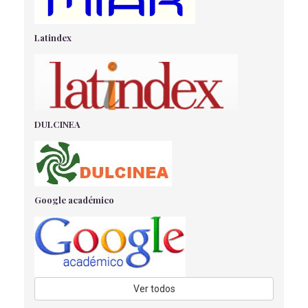
de Haro Monache, M., Rincón Vega, G., Mohamed Fehmi, N
-
08/09/2022
Latindex
LA IMPORTANCIA DE LA NUTRICIÓN ENTERAL EN EL
PACIENTE GRAN QUEMADO
NAVARRO GARCIA, C
- 15/05/2018
CASO CLÍNICO: SEPSIS CONGÉNITA POR SGB EN
GRAN PREMATURO
Martos Martos, M
- 01/09/2018
DULCINEA
VALIDEZ DE LAS ECUACIONES PREDICTIVAS DEL
GASTO ENERGÉTICO EN REPOSO: UNA REVISIÓN
BIBLIOGRÁFICA
HERRERA OLIVARES, A
- 15/05/2018
Google académico
LA TERAPIA ACUÁTICA COMO TRATAMIENTO
FISIOTERÁPICO EN LA ESCLEROSIS MÚLTIPLE
Bermúdez Galindo, B
- 31/05/2022
RIESGO NUTRICIONAL,EN MAYORES DE 65 AÑOS EN
CONSULTA A.P
PEREZ VILLAFAINA, I
- 15/05/2018
Ver todos
GUÍA DE UTILIZACIÓN DE VENTILACIÓN NO