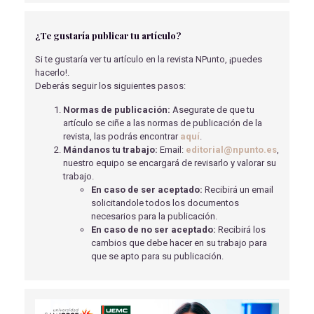
INVASIVA EN ADULTOS EN LOS SERVICIOS DE
URGENCIAS HOSPITALARIOS
¿Te gustaría publicar tu artículo?
Cenjor Martín, R
- 14/08/2025
Si te gustaría ver tu artículo en la revista NPunto, ¡puedes
ACTUALIZACIÓN DE LA OXIGENOTERAPIA Y EL USO
hacerlo!.
DE LA TERAPIA INHALADA POR VÍA NO INVASIVA EN
Deberás seguir los siguientes pasos:
ENFERMERÍA
Moreno Obrador, A
- 27/04/2022
Normas de publicación:
Asegurate de que tu
artículo se ciñe a las normas de publicación de la
ESTRATEGIAS APLICADAS DE PREVENCIÓN DE LA
revista, las podrás encontrar
aquí
.
OBESIDAD INFANTIL EN COMEDORES ESCOLARES DE
Mándanos tu trabajo:
Email:
editorial@npunto.es
,
ESPAÑA
nuestro equipo se encargará de revisarlo y valorar su
Torres Imaz, F
- 09/06/2020
trabajo.
En caso de ser aceptado:
Recibirá un email
MANEJO NUTRICIONAL EN PACIENTES CON CANCER
solicitandole todos los documentos
DE PULMÓN
necesarios para la publicación.
Jiménez García, I.E.
- 12/12/2019
En caso de no ser aceptado:
Recibirá los
cambios que debe hacer en su trabajo para
EJERCICIO FÍSICO Y NUTRICIÓN, DOS CLAVES PARA
que se apto para su publicación.
LA OSTEOPOROSIS
Esther Campi, L
- 31/05/2022
ESTUDIO DE UN CASO DE NEUMONÍA, COMPLICADA
POR POSIBLE GRIPE A EN URGENCIAS