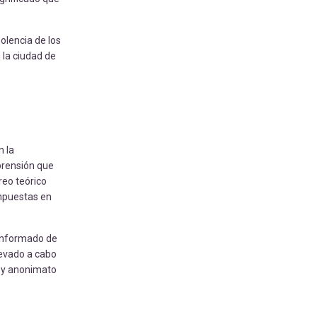
olencia de los
 la ciudad de
n la
mprensión que
reo teórico
impuestas en
 informado de
levado a cabo
d y anonimato