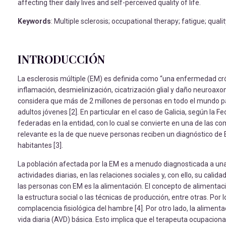
affecting their daily lives and self-perceived quality of life.
Keywords
: Multiple sclerosis; occupational therapy; fatigue; quality o
INTRODUCCIÓN
La esclerosis múltiple (EM) es definida como “una enfermedad crón
inflamación, desmielinización, cicatrización glial y daño neuroaxon
considera que más de 2 millones de personas en todo el mundo pa
adultos jóvenes [2]. En particular en el caso de Galicia, según l
federadas en la entidad, con lo cual se convierte en una de las
relevante es la de que nueve personas reciben un diagnóstico de
habitantes [3].
La población afectada por la EM es a menudo diagnosticada a una
actividades diarias, en las relaciones sociales y, con ello, su cali
las personas con EM es la alimentación. El concepto de alimentaci
la estructura social o las técnicas de producción, entre otras. Po
complacencia fisiológica del hambre [4]. Por otro lado, la alimenta
vida diaria (AVD) básica. Esto implica que el terapeuta ocupacional 