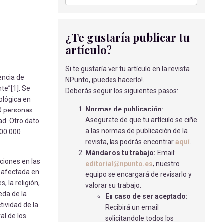
DESARROLLO MOTOR Y DISFEMIA EN
NIÑOS ¿EXISTE RELACIÓN?
Suero Castillo, C
- 01/04/2019
¿Te gustaría publicar tu
artículo?
ABORTOS DE REPETICIÓN:
ETIOLOGÍA, MANEJO DIAGNÓSTICO Y
Si te gustaría ver tu artículo en la revista
TERAPÉUTICO
encia de
NPunto, ¡puedes hacerlo!.
Aparicio Paramio, A
- 30/06/2026
te”[1]. Se
Deberás seguir los siguientes pasos:
ológica en
ESTIMULACIÓN TEMPRANA DE LA
Normas de publicación:
00 personas
MOTILIDAD INTESTINAL POS-CESÁREA
Asegurate de que tu artículo se ciñe
ad. Otro dato
MEDIANTE CHICLE
a las normas de publicación de la
100.000
López Campanario, F
- 15/05/2018
revista, las podrás encontrar
aquí
.
CASO CLÍNICO - GRANULOMA
Mándanos tu trabajo:
Email:
ciones en las
PIÓGENO TRATADO CON TIMOLOL
editorial@npunto.es
, nuestro
ve afectada en
Sánchez Galindo, B
- 14/12/2021
equipo se encargará de revisarlo y
 la religión,
valorar su trabajo.
EL DOLOR DURANTE EL PARTO, SU
eda de la
En caso de ser aceptado:
CONTROL MEDIANTE ANESTESIA Y
tividad de la
Recibirá un email
ANALGESIA, SUS EFECTOS ADVERSOS Y
al de los
solicitandole todos los