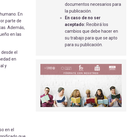
OTROS MÉTODOS ANALGÉSICOS
documentos necesarios para
ALTERNATIVOS
la publicación.
r humano. En
Toro Martín, S
- 16/07/2021
En caso de no ser
yor parte de
aceptado:
Recibirá los
LA SUTURA DE PUNTO
icas. Además,
cambios que debe hacer en
COLCHONERO VERTICAL EN ATENCIÓN
sueño en las
su trabajo para que se apto
PRIMARIA
para su publicación.
Serrano Jurado, S
- 01/09/2018
 desde el
ESTADO NUTRICIONAL
rmedad en
PREGESTACIONAL Y GANANCIA DE
al y
PESO MATERNO Y SU RELACIÓN CON EL
PESO DEL NEONATO
Galindo Amezcua, D
- 15/05/2018
ANOREXIA NERVIOSA EN MUJER
ADULTA QUE ACUDE A URGENCIAS:
CASO CLÍNICO
Vallecillo Troncoso, J
- 15/05/2018
so en el
ignificado que