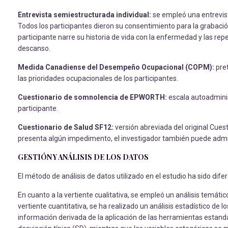
Entrevista semiestructurada individual:
se empleó una entrevis
Todos los participantes dieron su consentimiento para la grabación
participante narre su historia de vida con la enfermedad y las rep
descanso.
Medida Canadiense del Desempeño Ocupacional (COPM):
pre
las prioridades ocupacionales de los participantes.
Cuestionario
de
somnolencia
de
EPWORTH:
escala autoadminis
participante.
Cuestionario de Salud SF12:
versión abreviada del original Cues
presenta algún impedimento, el investigador también puede admin
GESTIÓN Y ANÁLISIS DE LOS DATOS
El método de análisis de datos utilizado en el estudio ha sido di
En cuanto a la vertiente cualitativa, se empleó un análisis temátic
vertiente cuantitativa, se ha realizado un análisis estadístico de 
información derivada de la aplicación de las herramientas estan