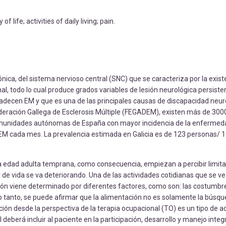
f life; activities of daily living; pain.
ica, del sistema nervioso central (SNC) que se caracteriza por la exist
al, todo lo cual produce grados variables de lesión neurológica persisten
decen EM y que es una de las principales causas de discapacidad neur
a Federación Gallega de Esclerosis Múltiple (FEGADEM), existen más de 30
 comunidades autónomas de España con mayor incidencia de la enfermed
 EM cada mes. La prevalencia estimada en Galicia es de 123 personas/ 
 edad adulta temprana, como consecuencia, empiezan a percibir limita
dad de vida se va deteriorando. Una de las actividades cotidianas que se 
ón viene determinado por diferentes factores, como son: las costumbres,
r lo tanto, se puede afirmar que la alimentación no es solamente la búsqu
ción desde la perspectiva de la terapia ocupacional (TO) es un tipo de ac
deberá incluir al paciente en la participación, desarrollo y manejo integr