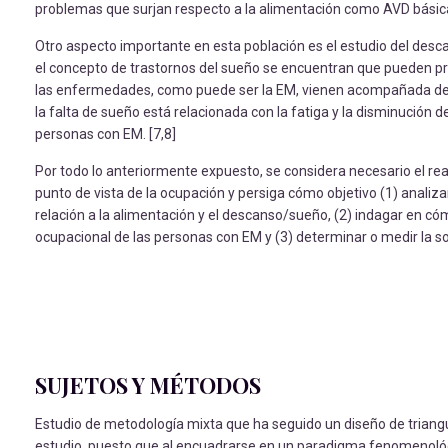
problemas que surjan respecto a la alimentación como AVD básica 
Otro aspecto importante en esta población es el estudio del desc
el concepto de trastornos del sueño se encuentran que pueden prov
las enfermedades, como puede ser la EM, vienen acompañada de 
la falta de sueño está relacionada con la fatiga y la disminución d
personas con EM. [7,8]
Por todo lo anteriormente expuesto, se considera necesario el r
punto de vista de la ocupación y persiga cómo objetivo (1) anali
relación a la alimentación y el descanso/sueño, (2) indagar en có
ocupacional de las personas con EM y (3) determinar o medir la 
SUJETOS Y MÉTODOS
Estudio de metodología mixta que ha seguido un diseño de triangu
estudio, puesto que al encuadrarse en un paradigma fenomenológico