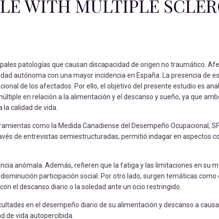
LE WITH MULTIPLE SCLER
ncipales patologías que causan discapacidad de origen no traumático. Af
nidad autónoma con una mayor incidencia en España. La presencia de e
l de los afectados. Por ello, el objetivo del presente estudio es anal
múltiple en relación a la alimentación y el descanso y sueño, ya que am
 la calidad de vida.
rramientas como la Medida Canadiense del Desempeño Ocupacional, SF-
avés de entrevistas semiestructuradas, permitió indagar en aspectos co
cia anómala. Además, refieren que la fatiga y las limitaciones en su m
a disminución participación social. Por otro lado, surgen temáticas com
 con el descanso diario o la soledad ante un ocio restringido.
icultades en el desempeño diario de su alimentación y descanso a causa 
ad de vida autopercibida.