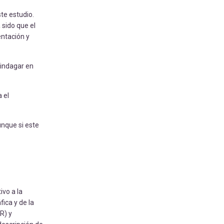
te estudio.
 sido que el
entación y
 indagar en
 el
unque si este
ivo a la
fica y de la
R) y