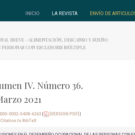
INICIO
LA REVISTA
ENVÍO DE ARTICULO
INAL BREVE - ALIMENTACIÓN, DESCANSO Y SUEÑO:
 PERSONAS CON ESCLEROSIS MÚLTIPLE
umen IV. Número 36.
Marzo 2021
/0000-0002-5408-6263
|
[VERSIÓN PDF]
|
Citation to BibTeX
RCUSIONES EN EL DESEMPEÑO OCUPACIONAL DE LAS PERSONAS CON E