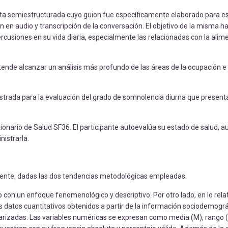
ta semiestructurada cuyo guion fue específicamente elaborado para es
 en audio y transcripción de la conversación. El objetivo de la misma ha
ercusiones en su vida diaria, especialmente las relacionadas con la alim
tende alcanzar un análisis más profundo de las áreas de la ocupación e
trada para la evaluación del grado de somnolencia diurna que presenta
tionario de Salud SF36. El participante autoevalúa su estado de salud, a
istrarla.
ferente, dadas las dos tendencias metodológicas empleadas.
o con un enfoque fenomenológico y descriptivo. Por otro lado, en lo relat
los datos cuantitativos obtenidos a partir de la información sociodemográ
darizadas. Las variables numéricas se expresan como media (M), rango (