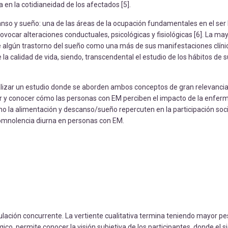
en la cotidianeidad de los afectados [5].
anso y sueño: una de las áreas de la ocupación fundamentales en el se
ocar alteraciones conductuales, psicológicas y fisiológicas [6]. La ma
algún trastorno del sueño como una más de sus manifestaciones clín
e la calidad de vida, siendo, transcendental el estudio de los hábitos de 
ealizar un estudio donde se aborden ambos conceptos de gran relevancia
zar y conocer cómo las personas con EM perciben el impacto de la enfe
mo la alimentación y descanso/sueño repercuten en la participación soci
somnolencia diurna en personas con EM.
lación concurrente. La vertiente cualitativa termina teniendo mayor pe
, permite conocer la visión subjetiva de los participantes, donde el s