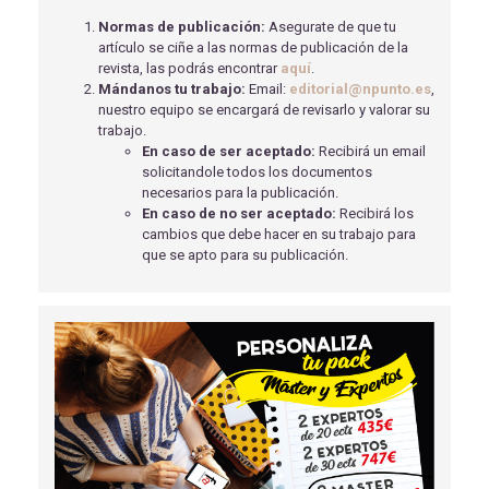
Normas de publicación:
Asegurate de que tu
INSOMNIO DURANTE EL EMBARAZO: INVESTIGANDO
artículo se ciñe a las normas de publicación de la
SOBRE EL USO DE LA MELATONINA PARA COMBATIRLO
revista, las podrás encontrar
aquí
.
de Haro Monache, M., Rincón Vega, G., Mohamed Fehmi, N
-
Mándanos tu trabajo:
Email:
editorial@npunto.es
,
08/09/2022
nuestro equipo se encargará de revisarlo y valorar su
trabajo.
IMPACTO PSICOLÓGICO DE LAS ÚLCERAS POR
En caso de ser aceptado:
Recibirá un email
PRESIÓN ¿CUÁLES SON LAS INTERVENCIONES
solicitandole todos los documentos
ENFERMERAS PARA PALIARLO?
necesarios para la publicación.
González Huergo, C.M
- 26/05/2021
En caso de no ser aceptado:
Recibirá los
cambios que debe hacer en su trabajo para
BENEFICIOS DEL PILATES EN EL EMBARAZO, PARTO Y
que se apto para su publicación.
PUERPERIO
Macías Ladrón de Guevara, L., Domínguez Espinaco, C.,
Fernández Morales, L
- 08/09/2022
TRATAMIENTO QUIRÚRGICO DE ESTENOSIS SEVERA
DE CANAL LUMBAR.
Fuentes García A.
- 02/04/2018