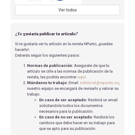
TRASTORNOS DE LA CONDUCTA ALIMENTARIA:
Ver todos
DETECCIÓN PRECOZ, ASPECTOS MÉDICOS Y ABORDAJE
MULTIDISCIPLINAR
Sirvent Segovia, A., E
- 23/07/2024
¿Te gustaría publicar tu artículo?
CASO CLÍNICO - ESFUERZO PERCIBIDO EN LA
UTILIZACIÓN DEL INSPIRÓMETRO DE INCENTIVO
Si te gustaría ver tu artículo en la revista NPunto, ¡puedes
VOLUMÉTRICO Y DE FLUJO ENTRE SUJETOS OBESOS Y
hacerlo!.
CON NORMOPESO
Deberás seguir los siguientes pasos:
QUILES MATEO, A
- 13/05/2020
Normas de publicación:
Asegurate de que tu
CAMBIOS EN LA SEXUALIDAD FEMENINA
artículo se ciñe a las normas de publicación de la
PRODUCIDOS POR LA MENOPAUSIA. EDUCACIÓN
revista, las podrás encontrar
aquí
.
ENFERMERA
Mándanos tu trabajo:
Email:
editorial@npunto.es
,
Jiménez Serrano, R
- 01/09/2018
nuestro equipo se encargará de revisarlo y valorar su
trabajo.
EL ABORTO, ENTRE LA LEGALIDAD Y LA BIOÉTICA
En caso de ser aceptado:
Recibirá un email
Granda Berridi, L
- 01/06/2018
solicitandole todos los documentos
necesarios para la publicación.
TRATAMIENTO FISIOTERÁPICO DEL ESGUINCE DE
En caso de no ser aceptado:
Recibirá los
TOBILLO EN EL FÚTBOL
cambios que debe hacer en su trabajo para
Sánchez González, A
- 17/11/2020
que se apto para su publicación.
REVISIÓN BIBLIOGRÁFICA - ABORDAJE DE LA