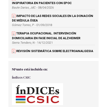
PREVENIR LA MUTACIÓN GENÉTICA
INSPIRATORIA EN PACIENTES CON EPOC
REQUENA TORRES, F
Baute Darias, JdC
- 08/04/2026
ALIMENTANCIÓN ENTERAL CON COMIDA CASERA EN
IMPACTO DE LAS REDES SOCIALES EN LA DONACIÓN
GASTROSTOMÍA ENDOSCÓPICA PERCUTÁNEA
DE MÉDULA ÓSEA
García Muñoz, S
Gómez Torres, P
- 01/09/2018
EFICACIA DE LA SUPLEMENTACIÓN CON GLUTAMINA
TERAPIA OCUPACIONAL. INTERVENCIÓN
EN PACIENTES CRÍTICOS
DOMICILIARIA EN FASE INICIAL DE ALZHEIMER
García Muñoz, S
Sierra Tendero, N
- 14/12/2021
REVISIÓN SISTEMÁTICA SOBRE ELECTROANALGESIA
EN EL ALIVIO DEL DOLOR DEL TRABAJO DE PARTO
Gutiérrez Martínez, S
- 17/03/2020
ARTÍCULO DE REVISIÓN - GESTIÓN DEL CUIDADO DE
NPunto está incluida en:
ENFERMERÍA EN LA ATENCIÓN AL PACIENTE CON
Índices CSIC
SÍNDROME DE DISFUNCIÓN MULTIORGÁNICA
Noriega Campos, E
- 22/02/2022
ESTRÉS EN EL PERSONAL EVENTUAL DE QUIRÓFANO
EN ORTOPEDIA Y TRAUMATOLOGÍA.
Mota Fernández J.
- 02/04/2018