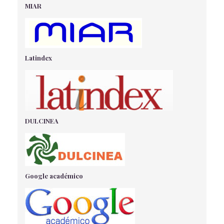
REVISIÓN BIBLIOGRÁFICA - TERAPIA FÁGICA COMO
MIAR
ALTERNATIVA A LA RESISTENCIA A ANTIBIÓTICOS
Barco Güete, P
- 21/01/2021
TRIAJE EN ENFERMERÍA
Olabarria López, E
- 01/06/2018
Latindex
ÁCIDO OLEANÓLICO Y SU EFECTO ATENUANTE SOBRE
LA CITOQUINA PROINFLAMATORIA INTERLEUQUINA-6
Fernández-Aparicio, Á., Correa-Rodríguez, M., Mohatar-Barba,
M., Enrique-Mirón, C., López-Olivares, M., González-Jiménez, E
-
08/09/2022
DULCINEA
ACTUACIÓN SANITARIA PARA RCP EN MUJERES
GESTANTES
Tortosa Egea, S
- 01/09/2018
CASO CLÍNICO: ICTERICIA MULTIFACTORIAL NO
INMUNE EN RECIÉN NACIDO SANO
Google académico
Martos Martos, M
- 01/09/2018
CUIDADOS EN EL POSOPERATORIO INMEDIATO DEL
PACIENTE CON TRASPLANTE CARDÍACO.
Navarro García C.
- 02/04/2018