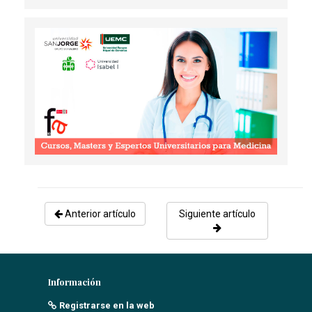
VIOLENCIA DE GÉNERO DESDE LA CONSULTA DE
ATENCIÓN PRIMARIA
Sánchez Rodriguez, N
- 28/02/2024
SÍNDROME NEUROLÉPTICO MALIGNO: UN RETO
DIAGNÓSTICO EN URGENCIAS
Romero Castro, S
- 01/03/2019
Anterior artículo
Siguiente artículo
Información
Registrarse en la web