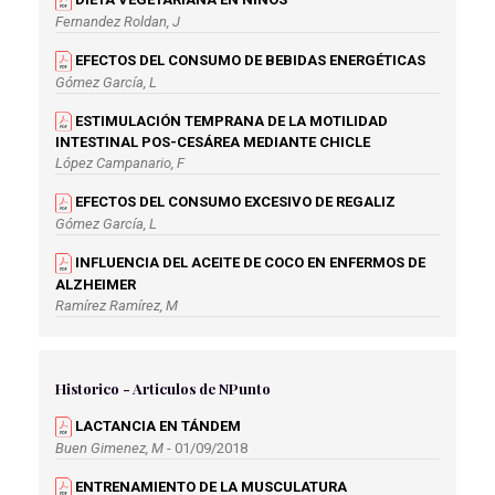
Fernandez Roldan, J
EFECTOS DEL CONSUMO DE BEBIDAS ENERGÉTICAS
Gómez García, L
ESTIMULACIÓN TEMPRANA DE LA MOTILIDAD
INTESTINAL POS-CESÁREA MEDIANTE CHICLE
López Campanario, F
EFECTOS DEL CONSUMO EXCESIVO DE REGALIZ
Gómez García, L
INFLUENCIA DEL ACEITE DE COCO EN ENFERMOS DE
ALZHEIMER
Ramírez Ramírez, M
BENEFICIOS DE LA INGESTA DE TRIPTÓFANO EN EL
INSOMNIO
Gómez García, L
Historico - Articulos de NPunto
BABY-LED WEANING
LACTANCIA EN TÁNDEM
Godoy Moreno, C
Buen Gimenez, M
- 01/09/2018
NECESIDAD DE UNA DIETA PERSONALIZADA PARA
ENTRENAMIENTO DE LA MUSCULATURA